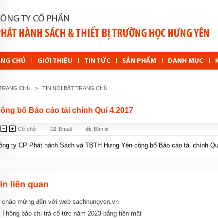
ANG CHỦ
GIỚI THIỆU
TIN TỨC
SẢN PHẨM
DANH MỤC
TRANG CHỦ
TIN NỔI BẬT TRANG CHỦ
ông bố Báo cáo tài chính Quí 4.2017
Cỡ chữ
Email
Bản in
ông ty CP Phát hành Sách và TBTH Hưng Yên công bố Báo cáo tài chính Quí
in liên quan
chào mừng đến với web sachhungyen.vn
Thông báo chi trả cổ tức năm 2023 bằng tiền mặt