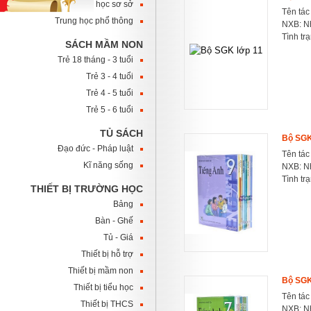
Trung học sơ sở
Tên tác
Trung học phổ thông
NXB: Nh
Tình tr
SÁCH MẦM NON
Trẻ 18 tháng - 3 tuổi
Trẻ 3 - 4 tuổi
Trẻ 4 - 5 tuổi
Trẻ 5 - 6 tuổi
TỦ SÁCH
Bộ SGK
Đạo đức - Pháp luật
Tên tác
Kĩ năng sống
NXB: Nh
Tình tr
THIẾT BỊ TRƯỜNG HỌC
Bảng
Bàn - Ghế
Tủ - Giá
Thiết bị hỗ trợ
Thiết bị mầm non
Bộ SGK
Thiết bị tiểu học
Tên tác
Thiết bị THCS
NXB: Nh