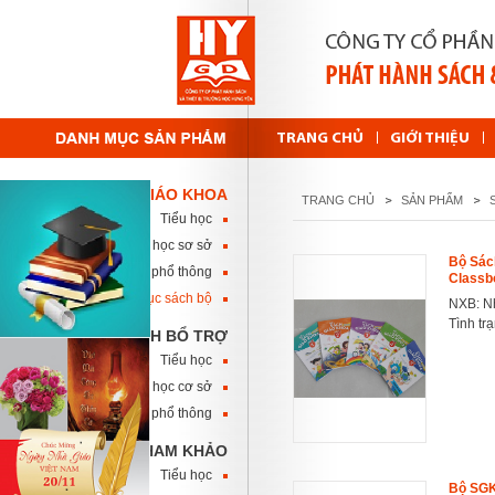
TRANG CHỦ
GIỚI THIỆU
SÁCH GIÁO KHOA
TRANG CHỦ
SẢN PHẨM
Tiểu học
Trung học sơ sở
Bộ Sách
Trung học phổ thông
Classb
Danh mục sách bộ
NXB: Nh
Tình tr
SÁCH BỔ TRỢ
Tiểu học
Trung học cơ sở
Trung học phổ thông
SÁCH THAM KHẢO
Tiểu học
Bộ SGK