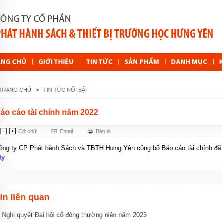
ANG CHỦ
GIỚI THIỆU
TIN TỨC
SẢN PHẨM
DANH MỤC
TRANG CHỦ
TIN TỨC NỔI BẬT
áo cáo tài chính năm 2022
Cỡ chữ
Email
Bản in
ông ty CP Phát hành Sách và TBTH Hưng Yên công bố Báo cáo tài chính đã đ
ây
in liên quan
Nghị quyết Đại hội cổ đông thường niên năm 2023