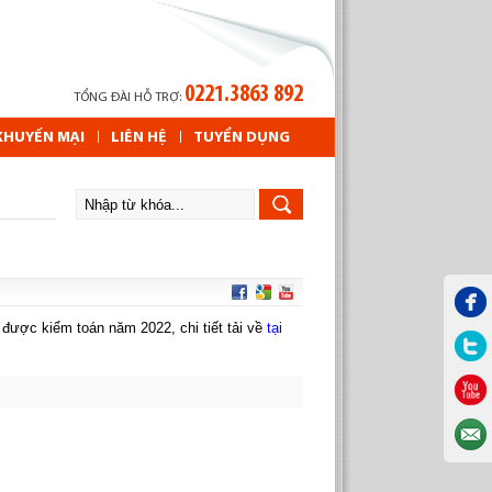
0221.3863 892
TỔNG ĐÀI HỖ TRỢ:
KHUYẾN MẠI
LIÊN HỆ
TUYỂN DỤNG
ược kiểm toán năm 2022, chi tiết tải về
tại