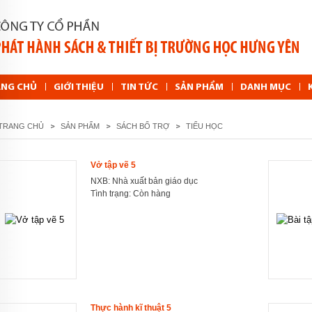
ANG CHỦ
GIỚI THIỆU
TIN TỨC
SẢN PHẨM
DANH MỤC
TRANG CHỦ
SẢN PHẨM
SÁCH BỔ TRỢ
TIỂU HỌC
Vở tập vẽ 5
NXB: Nhà xuất bản giáo dục
Tình trạng:
Còn hàng
Thực hành kĩ thuật 5