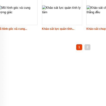
ô hình góc và cung...
Khảo sát lực quán tính...
Khảo sát chuyể
1
2