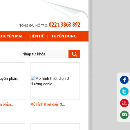
0221.3863 892
TỔNG ĐÀI HỖ TRỢ:
KHUYẾN MẠI
LIÊN HỆ
TUYỂN DỤNG
 phân,...
Mô hình thiết diện 3...