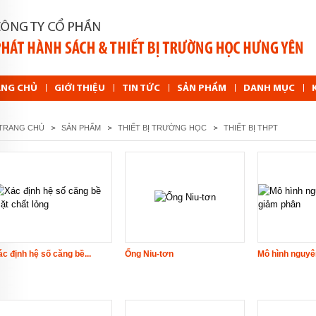
ANG CHỦ
GIỚI THIỆU
TIN TỨC
SẢN PHẨM
DANH MỤC
TRANG CHỦ
SẢN PHẨM
THIẾT BỊ TRƯỜNG HỌC
THIẾT BỊ THPT
ác định hệ số căng bề...
Ống Niu-tơn
Mô hình nguyên