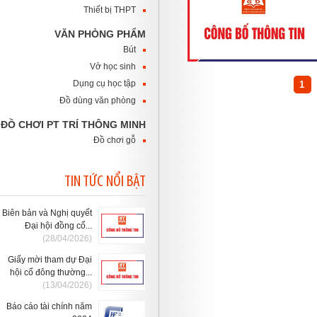
Thiết bị THPT
VĂN PHÒNG PHẨM
Bút
Vở học sinh
Dụng cụ học tập
1
Đồ dùng văn phòng
ĐỒ CHƠI PT TRÍ THÔNG MINH
Đồ chơi gỗ
TIN TỨC NỔI BẬT
Biên bản và Nghị quyết
Đại hội đồng cổ...
(28/04/2026)
Giấy mời tham dự Đại
hội cổ đông thường...
(13/04/2026)
Báo cáo tài chính năm