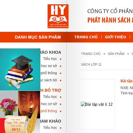
TRANG CHỦ
GIỚI THIỆU
SÁCH GIÁO KHOA
TRANG CHỦ
SẢN PHẨM
Tiểu học
SÁCH LỚP 11
Trung học sơ sở
Trung học phổ thông
Danh mục sách bộ
Bài tập 
NXB: Nh
SÁCH BỔ TRỢ
Tình tr
Tiểu học
Trung học cơ sở
Trung học phổ thông
SÁCH THAM KHẢO
Tiểu học