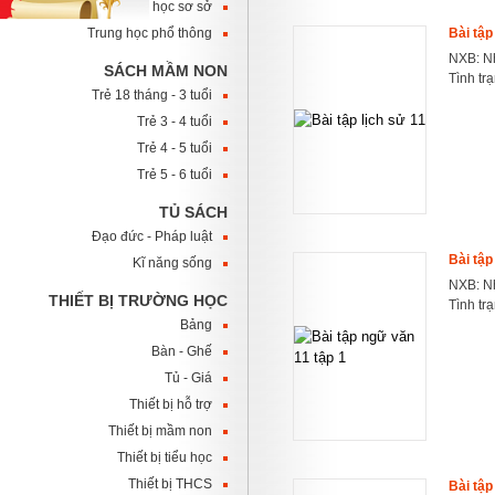
Trung học sơ sở
Trung học phổ thông
Bài tập
NXB: Nh
SÁCH MẦM NON
Tình tr
Trẻ 18 tháng - 3 tuổi
Trẻ 3 - 4 tuổi
Trẻ 4 - 5 tuổi
Trẻ 5 - 6 tuổi
TỦ SÁCH
Đạo đức - Pháp luật
Bài tập
Kĩ năng sống
NXB: Nh
THIẾT BỊ TRƯỜNG HỌC
Tình tr
Bảng
Bàn - Ghế
Tủ - Giá
Thiết bị hỗ trợ
Thiết bị mầm non
Thiết bị tiểu học
Thiết bị THCS
Bài tập