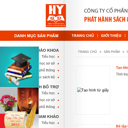
TRANG CHỦ
GIỚI THIỆU
SÁCH GIÁO KHOA
TRANG CHỦ
SẢN PHẨM
Tiểu học
Trung học sơ sở
Tạo hìn
Trung học phổ thông
Tình tr
Danh mục sách bộ
SÁCH BỔ TRỢ
Tiểu học
Trung học cơ sở
Trung học phổ thông
SÁCH THAM KHẢO
Tiểu học
Bé tập 