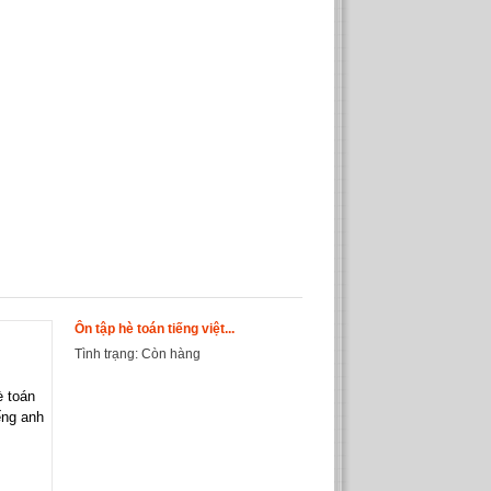
Ôn tập hè toán tiếng việt...
C
ti
Tình trạng:
Còn hàng
T