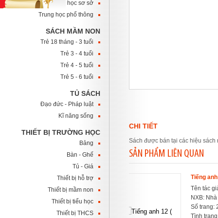
Trung học sơ sở
Trung học phổ thông
SÁCH MẦM NON
Trẻ 18 tháng - 3 tuổi
Trẻ 3 - 4 tuổi
Trẻ 4 - 5 tuổi
Trẻ 5 - 6 tuổi
TỦ SÁCH
Đạo đức - Pháp luật
Kĩ năng sống
CHI TIẾT
THIẾT BỊ TRƯỜNG HỌC
Sách được bán tại các hiệu sách 
Bảng
SẢN PHẨM LIÊN QUAN
Bàn - Ghế
Tủ - Giá
Tiếng anh 12 ( Nâng cao )
Thiết bị hỗ trợ
Tên tác giả: Tứ Anh
Thiết bị mầm non
NXB: Nhà xuất bản giáo dục
Thiết bị tiểu học
Số trang: 240
Thiết bị THCS
Tình trạng:
Còn hàng