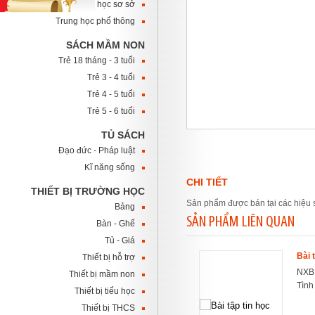
Trung học sơ sở
Trung học phổ thông
SÁCH MẦM NON
Trẻ 18 tháng - 3 tuổi
Trẻ 3 - 4 tuổi
Trẻ 4 - 5 tuổi
Trẻ 5 - 6 tuổi
TỦ SÁCH
Đạo đức - Pháp luật
Kĩ năng sống
CHI TIẾT
THIẾT BỊ TRƯỜNG HỌC
Sản phẩm được bán tại các hiệu 
Bảng
SẢN PHẨM LIÊN QUAN
Bàn - Ghế
Tủ - Giá
Bài 
Thiết bị hỗ trợ
NXB:
Thiết bị mầm non
Tình
Thiết bị tiểu học
Thiết bị THCS