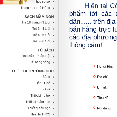
Trung học sơ sở
Hiện tại C
Trung học phổ thông
phẩm tới các 
SÁCH MẦM NON
dân,..... trên đ
Trẻ 18 tháng - 3 tuổi
bán hàng trực 
Trẻ 3 - 4 tuổi
Trẻ 4 - 5 tuổi
các địa phương
Trẻ 5 - 6 tuổi
thông cảm!
TỦ SÁCH
Đạo đức - Pháp luật
Kĩ năng sống
Họ và tên:
THIẾT BỊ TRƯỜNG HỌC
Bảng
Địa chỉ:
Bàn - Ghế
Email:
Tủ - Giá
Thiết bị hỗ trợ
Tiêu đề:
Thiết bị mầm non
Thiết bị tiểu học
Nội dung:
Thiết bị THCS